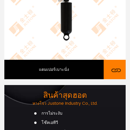
แดมเปอร์เบาะนั่ง
สินค้าสุดฮอต
หางโจว Justone Industry Co., Ltd.
การไม่ระงับ
โช๊คเอทีวี