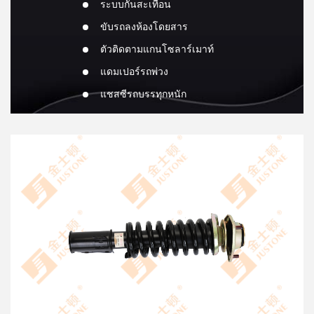
ระบบกันสะเทือน
ขับรถลงห้องโดยสาร
ตัวติดตามแกนโซลาร์เมาท์
แดมเปอร์รถพ่วง
แชสซีรถบรรทุกหนัก