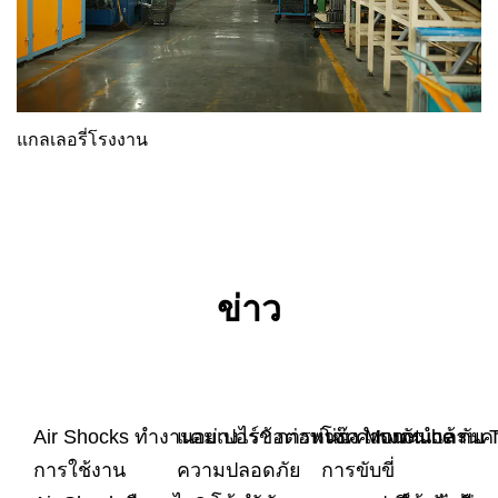
แกลเลอรี่โรงงาน
ข่าว
Air Shocks ทำงานอย่างไร? การหน่วง แรงดัน และ
แดมเปอร์ข้อต่อพ่วง: คำแนะนำด้านค
โช๊ค Monotube กับ 
การใช้งาน
ความปลอดภัย
การขับขี่