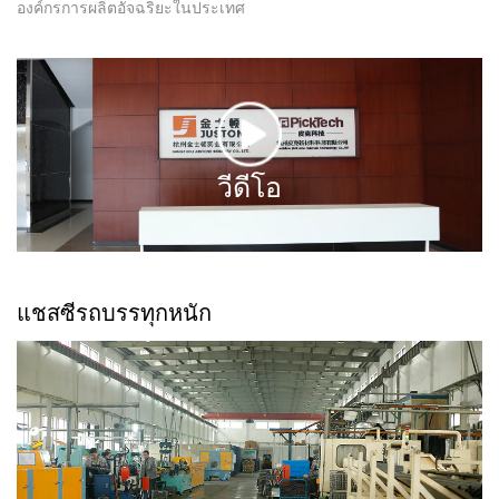
องค์กรการผลิตอัจฉริยะในประเทศ
วีดีโอ
แชสซีรถบรรทุกหนัก